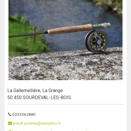
La Gallemellière, La Grange
50 450 SOURDEVAL-LES-BOIS
0233562880
annick.puisney@wanadoo.fr