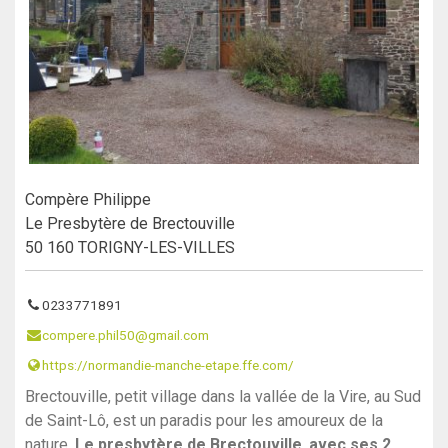
Compère Philippe
Le Presbytère de Brectouville
50 160 TORIGNY-LES-VILLES
0233771891
compere.phil50@gmail.com
https://normandie-manche-etape.ffe.com/
Brectouville, petit village dans la vallée de la Vire, au Sud
de Saint-Lô, est un paradis pour les amoureux de la
nature.
Le presbytère de Brectouville
,
avec ses 2