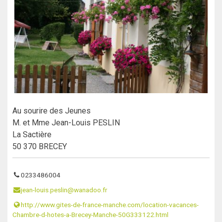
Au sourire des Jeunes
M. et Mme Jean-Louis PESLIN
La Sactière
50 370 BRECEY
0233486004
jean-louis.peslin@wanadoo.fr
http://www.gites-de-france-manche.com/location-vacances-
Chambre-d-hotes-a-Brecey-Manche-50G333122.html