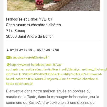
Françoise et Daniel YVETOT
Gîtes ruraux et chambres d'hôtes.
7 Le Boscq
50500 Saint André de Bohon
02 33 42 27 59 ou 06 06 40 47 38
francoise.yvetot@hotmail.fr
http://www.ot-baieducotentin.fr/wp-
content/themes/baieducotentin/tourinsoft/detail_chambres_dhotes.p
idoffre=HLONOR050V505PUQ&backurl=http%3A%2F%2Fwww.ot-
baieducotentin.fr%3A80%2Fsejour%2Fou-dormir%2Fchambre-d-
hotes-cotentin%2F
Bienvenue dans notre maison située en bordure du
marais de la Taute, dans la campagne bohonnaise, sur la
commune de Saint-André-de-Bohon, à une dizaine de