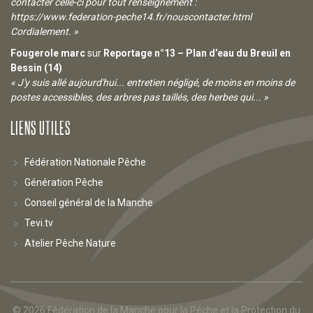
contacter celle-ci pour tout renseignement :
https://www.federation-peche14.fr/nouscontacter.html
Cordialement. »
Fougerole marc
sur
Reportage n°13 – Plan d’eau du Breuil en
Bessin (14)
« J'y suis allé aujourd'hui... entretien négligé, de moins en moins de
postes accessibles, des arbres pas taillés, des herbes qui... »
LIENS UTILES
Fédération Nationale Pêche
Génération Pêche
Conseil général de la Manche
Tevi.tv
Atelier Pêche Nature
© 2026
Fédération de la Manche pour la Pêche et la Protection du