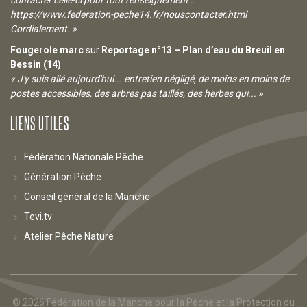
contacter celle-ci pour tout renseignement :
https://www.federation-peche14.fr/nouscontacter.html
Cordialement. »
Fougerole marc
sur
Reportage n°13 – Plan d’eau du Breuil en
Bessin (14)
« J'y suis allé aujourd'hui... entretien négligé, de moins en moins de
postes accessibles, des arbres pas taillés, des herbes qui... »
LIENS UTILES
Fédération Nationale Pêche
Génération Pêche
Conseil général de la Manche
Tevi.tv
Atelier Pêche Nature
© 2026
Fédération de la Manche pour la Pêche et la Protection du