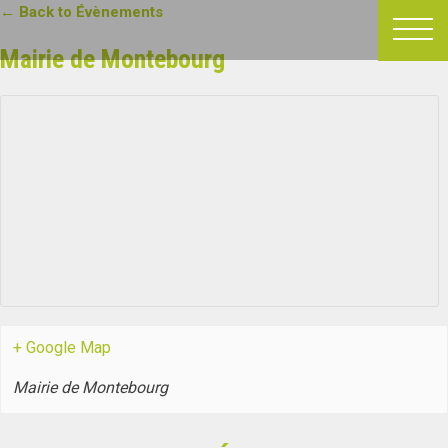
Passer
← Back to Évènements
au
Mairie de Montebourg
contenu
+ Google Map
Mairie de Montebourg