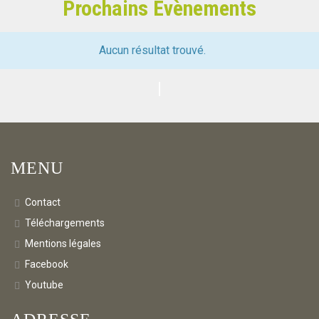
Prochains Évènements
Aucun résultat trouvé.
Navigation
de
la
liste
des
MENU
Évènements
Contact
Téléchargements
Mentions légales
Facebook
Youtube