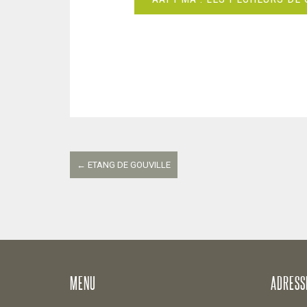
Navigation
entre
←
ETANG DE GOUVILLE
les
articles
MENU
ADRESS