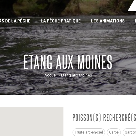
RS DE LA PÊCHE
LA PÊCHE PRATIQUE
LES ANIMATIONS
ETANG AUX MOINES
Accueil
»
Etang aux Moines
POISSON(S) RECHERCHÉ(
Truite arc-en-ciel
Carpe
Gardo