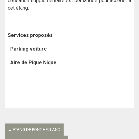
cotisation supplémentaire est demandée pour accèder à
cet étang.
Services proposés
Parking voiture
Aire de Pique Nique
Navigation
entre
←
ETANG DE PONT-HELLAND