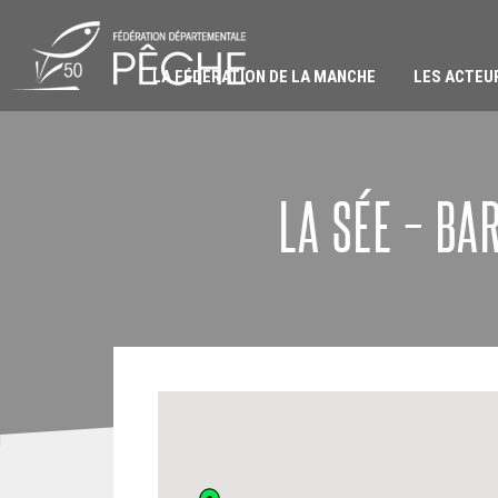
Passer
au
contenu
LA FÉDÉRATION DE LA MANCHE
LES ACTEU
LA SÉE – BA