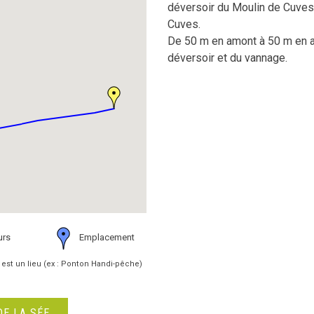
déversoir du Moulin de Cuve
Cuves.
De 50 m en amont à 50 m en a
déversoir et du vannage.
urs
Emplacement
 est un lieu (ex : Ponton Handi-pêche)
DE LA SÉE