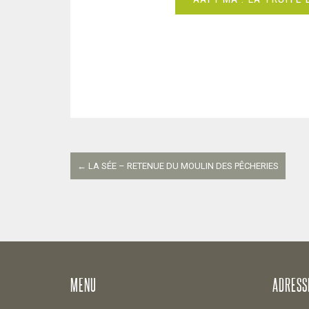
Navigation
entre
←
LA SÉE – RETENUE DU MOULIN DES PÊCHERIES
les
articles
MENU
ADRESS