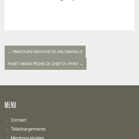
Navigation
entre
←
PARCOURS MOUCHE DE VALCANVILLE
les
POINT HANDI-PÊCHE DE CHEF DU PONT
→
articles
MENU
Contact
Téléchargements
Mentions légales