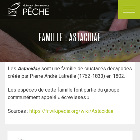
Passer
au
contenu
FAMILLE : ASTACIDAE
Les
Astacidae
sont une famille de crustacés décapodes
créée par Pierre André Latreille (1762-1833) en 1802.
Les espèces de cette famille font partie du groupe
communément appelé « écrevisses ».
Sources :
https://fr.wikipedia.org/wiki/Astacidae