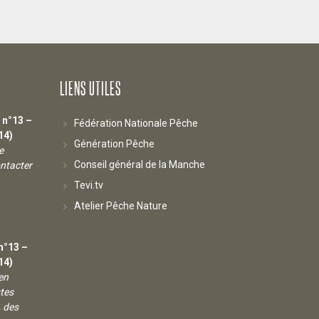
LIENS UTILES
 n°13 –
Fédération Nationale Pêche
14)
Génération Pêche
e
Conseil général de la Manche
ontacter
Tevi.tv
Atelier Pêche Nature
n°13 –
14)
ien
tes
, des