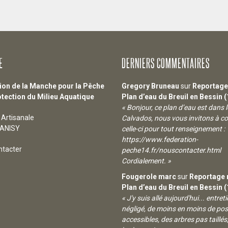
E
DERNIERS COMMENTAIRES
ion de la Manche pour la Pêche
Gregory Bruneau
sur
Reportage
otection du Milieu Aquatique
Plan d’eau du Breuil en Bessin (
« Bonjour, ce plan d’eau est dans l
Artisanale
Calvados, nous vous invitons à c
CANISY
celle-ci pour tout renseignement :
https://www.federation-
ntacter
peche14.fr/nouscontacter.html
Cordialement. »
Fougerole marc
sur
Reportage 
Plan d’eau du Breuil en Bessin (
« J'y suis allé aujourd'hui... entret
négligé, de moins en moins de pos
accessibles, des arbres pas taillés