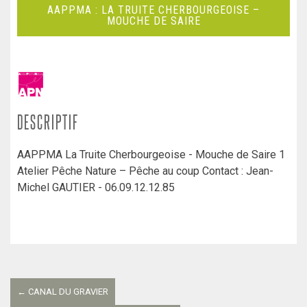
AAPPMA : LA TRUITE CHERBOURGEOISE –
MOUCHE DE SAIRE
DESCRIPTIF
AAPPMA La Truite Cherbourgeoise - Mouche de Saire 1
Atelier Pêche Nature – Pêche au coup Contact : Jean-
Michel GAUTIER - 06.09.12.12.85
Navigation
entre
←
CANAL DU GRAVIER