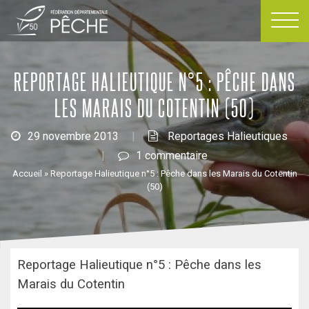
Passer
au
contenu
REPORTAGE HALIEUTIQUE N°5 : PÊCHE DANS
LES MARAIS DU COTENTIN (50)
29 novembre 2013
|
Reportages Halieutiques
|
1 commentaire
Accueil
»
Reportage Halieutique n°5 : Pêche dans les Marais du Cotentin
(50)
Reportage Halieutique n°5 : Pêche dans les
Marais du Cotentin